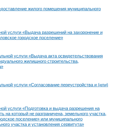
едоставление жилого помещения муниципального
ой услуги «Выдача разрешений на захоронение и
ловское городское поселение»
льной услуги «Выдача акта освидетельствования
видуального жилищного строительства,
а»
ьной услуги «Согласование переустройства и (или)
ой услуги «Подготовка и выдача разрешения на
ь на который не разграничена, земельного участка,
родское поселение» или муниципального
ного участка и установления сервитута»