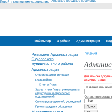
Угловское городское поселение
Перейти к основному содержанию
Мой выбор
О районе
Администрация
Под
ГЛАВНАЯ
Регламент Администрации
Окуловского
Админис
муниципального района
Администрация
Структура администрации
Для поиска докуме
администрации.
Глава района
Отчеты Главы
Название или ном
Заместители Главы, руководители
структурных и отраслевых
подразделений
Орган, предоставл
Списки руководителей, учреждений
Прием граждан и обращения
Муниципальные и