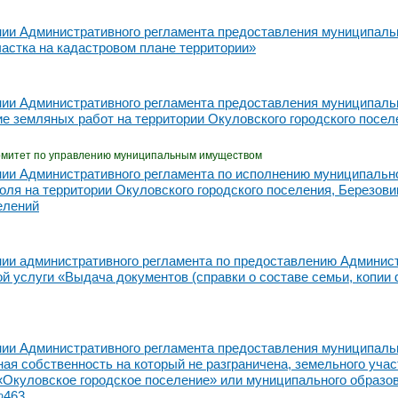
ии Административного регламента предоставления муниципаль
частка на кадастровом плане территории»
ии Административного регламента предоставления муниципаль
е земляных работ на территории Окуловского городского посел
омитет по управлению муниципальным имуществом
ии Административного регламента по исполнению муниципальн
оля на территории Окуловского городского поселения, Березовик
елений
ии административного регламента по предоставлению Админис
й услуги «Выдача документов (справки о составе семьи, копии 
ии Административного регламента предоставления муниципальн
ная собственность на который не разграничена, земельного уча
«Окуловское городское поселение» или муниципального образо
№463