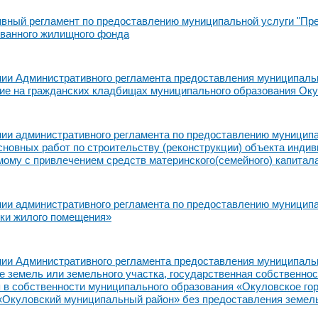
вный регламент по предоставлению муниципальной услуги "Пр
ванного жилищного фонда
ии Административного регламента предоставления муниципальн
ие на гражданских кладбищах муниципального образования Оку
ии административного регламента по предоставлению муниципа
сновных работ по строительству (реконструкции) объекта инди
ому с привлечением средств материнского(семейного) капитал
ии административного регламента по предоставлению муниципал
ки жилого помещения»
ии Административного регламента предоставления муниципальн
 земель или земельного участка, государственная собственност
 в собственности муниципального образования «Окуловское го
«Окуловский муниципальный район» без предоставления земель