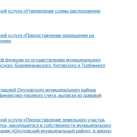
ной услуги «Утверждение схемы расположения
ной услуги «Предоставление разрешения на
ения»
ой функции по осуществлению муниципального
ского, Боровёнковского, Котовского и Турбинного
трацией Окуловского муниципального района
финансово-лицевого счета, выписки из домовой
ой услуги «Предоставление земельного участка,
стка, находящегося в собственности муниципального
вания «Окуловский муниципальный район», в аренду