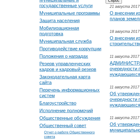
государственные услуги
21 августа 2017
Муниципальные программы
О внесении и
планов земел
Защита населения
Мобилизационная
18 августа 2017
подготовка
О внесении и
Муниципальная служба
строительств
Противодействие коррупции
Положения о наградах
11 августа 2017
АДМИНИСТРА
Резерв управленческих
очередности 
кадров и кадровый резерв
нуждающихся 
Законодательная карта
сайта
11 августа 2017
Перечень информационных
Об утвержден
систем
очередности 
Благоустройство
нуждающихся 
Исполнение полномочий
Общественные обсуждения
11 августа 2017
Об утвержден
Общественный совет
муниципально
Отчет о работе Общественного
совета