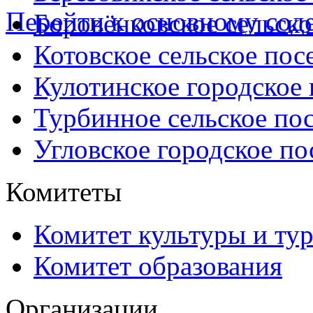
Перейти к основному со
Боровёнковское сельско
Котовское сельское пос
Кулотинское городское
Турбинное сельское по
Угловское городское по
Комитеты
Комитет культуры и ту
Комитет образования
Организации