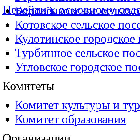
Перейти к основному со
Боровёнковское сельско
Котовское сельское пос
Кулотинское городское
Турбинное сельское по
Угловское городское по
Комитеты
Комитет культуры и ту
Комитет образования
Организации