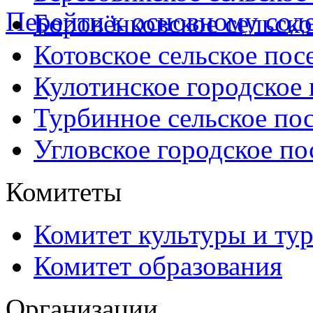
Перейти к основному со
Боровёнковское сельско
Котовское сельское пос
Кулотинское городское
Турбинное сельское по
Угловское городское по
Комитеты
Комитет культуры и ту
Комитет образования
Организации