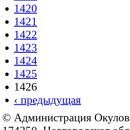
1420
1421
1422
1423
1424
1425
1426
‹ предыдущая
© Администрация Окулов