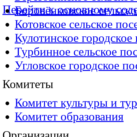
Перейти к основному со
Боровёнковское сельско
Котовское сельское пос
Кулотинское городское
Турбинное сельское по
Угловское городское по
Комитеты
Комитет культуры и ту
Комитет образования
Организации