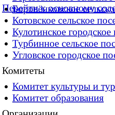
Перейти к основному со
Боровёнковское сельско
Котовское сельское пос
Кулотинское городское
Турбинное сельское по
Угловское городское по
Комитеты
Комитет культуры и ту
Комитет образования
Организации