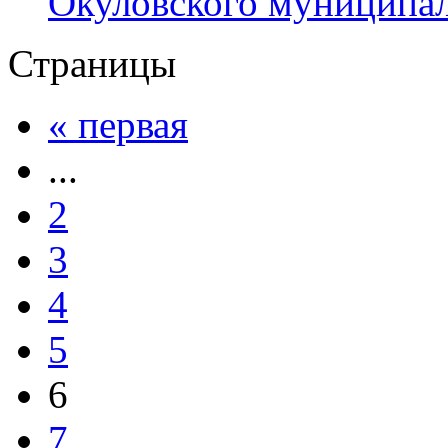
Окуловского муниципал
Страницы
« первая
...
2
3
4
5
6
7