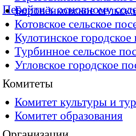
Перейти к основному со
Боровёнковское сельско
Котовское сельское пос
Кулотинское городское
Турбинное сельское по
Угловское городское по
Комитеты
Комитет культуры и ту
Комитет образования
Организации