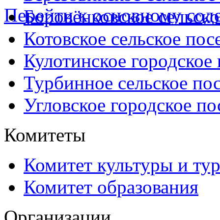
Перейти к основному со
Боровёнковское сельско
Котовское сельское пос
Кулотинское городское
Турбинное сельское по
Угловское городское по
Комитеты
Комитет культуры и ту
Комитет образования
Организации