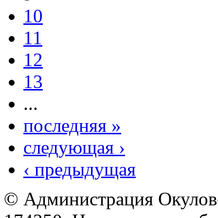
10
11
12
13
...
последняя »
следующая ›
‹ предыдущая
© Администрация Окулов