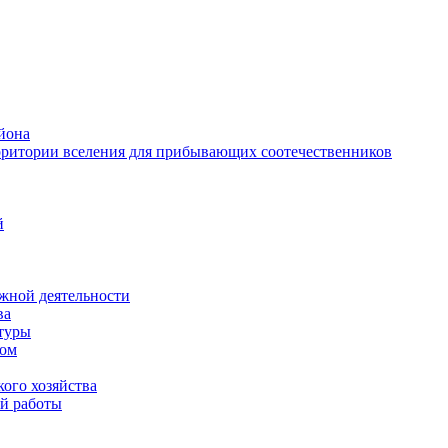
йона
рритории вселения для прибывающих соотечественников
й
жной деятельности
ва
ктуры
вом
ого хозяйства
й работы