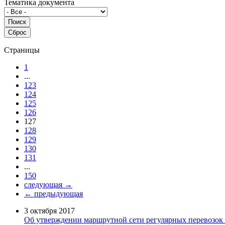
Тематика документа
Страницы
1
...
123
124
125
126
127
128
129
130
131
...
150
следующая →
← предыдующая
3 октября 2017
Об утверждении маршрутной сети регулярных перевозо