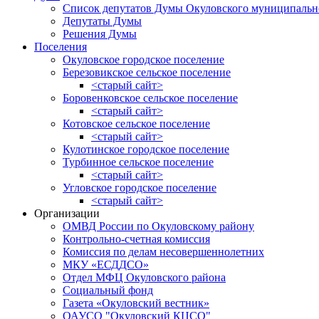
Список депутатов Думы Окуловского муниципальн
Депутаты Думы
Решения Думы
Поселения
Окуловское городское поселение
Березовикское сельское поселение
<старый сайт>
Боровенковское сельское поселение
<старый сайт>
Котовское сельское поселение
<старый сайт>
Кулотинское городское поселение
Турбинное сельское поселение
<старый сайт>
Угловское городское поселение
<старый сайт>
Организации
ОМВД России по Окуловскому району
Контрольно-счетная комиссия
Комиссия по делам несовершеннолетних
МКУ «ЕСДДСО»
Отдел МФЦ Окуловского района
Социальный фонд
Газета «Окуловский вестник»
ОАУСО "Окуловский КЦСО"