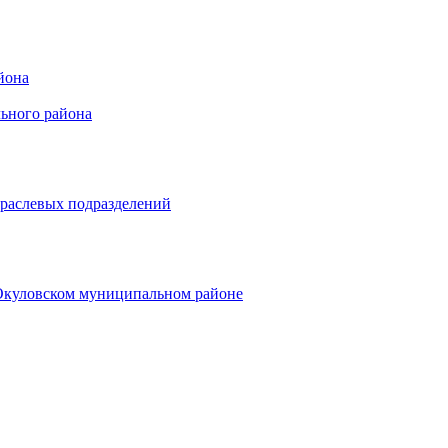
йона
ьного района
траслевых подразделений
 Окуловском муниципальном районе