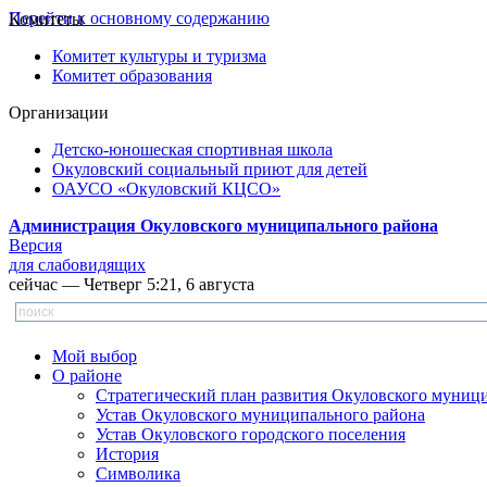
Перейти к основному содержанию
Комитеты
Комитет культуры и туризма
Комитет образования
Организации
Детско-юношеская спортивная школа
Окуловский социальный приют для детей
ОАУСО «Окуловский КЦСО»
Администрация Окуловского муниципального района
Версия
для слабовидящих
сейчас — Четверг 5:21, 6 августа
Мой выбор
О районе
Стратегический план развития Окуловского муниц
Устав Окуловского муниципального района
Устав Окуловского городского поселения
История
Символика