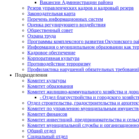
Вакансии Администрации района
Резерв управленческих кадров и кадровый резерв
Законодательная карта
Перечень информационных систем
Оценка регулирующего воздействия
Общественный совет
Охрана труда
Программы комплексного развития Окуловского ра
Информация о муниципальном образовании как те
Кадровое обеспечение
Корпоративная культура
Противодействие терроризму
Профилактика нарушений обязательных требовани
Подразделения
Комитет культуры
Комитет образования
Комитет жилищно-коммунального хозяйства и доро
- Отдел благоустройства и городского хозяйст
Отдел строительства, градостроительства и архите
Комитет по управлению муниципальным имущест
Комитет финансов
Комитет инвестиций, предпринимательства и сельск
Комитет муниципальной службы и организационно
Общий отдел
Социальный отдел