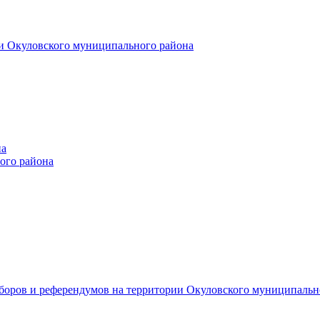
и Окуловского муниципального района
на
ого района
ыборов и референдумов на территории Окуловского муниципальн