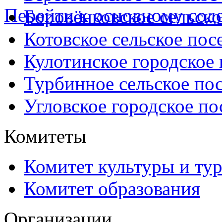
Перейти к основному со
Боровёнковское сельско
Котовское сельское пос
Кулотинское городское
Турбинное сельское по
Угловское городское по
Комитеты
Комитет культуры и ту
Комитет образования
Организации