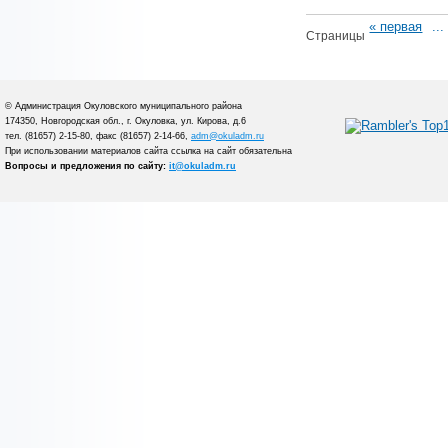
« первая
...
Страницы
© Администрация Окуловского муниципального района
174350, Новгородская обл., г. Окуловка, ул. Кирова, д.6
тел. (81657) 2-15-80, факс (81657) 2-14-66,
adm@okuladm.ru
При использовании материалов сайта ссылка на сайт обязательна
Вопросы и предложения по сайту:
it@okuladm.ru