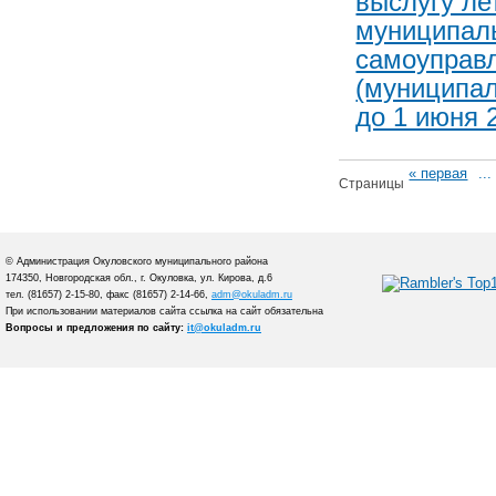
выслугу л
муниципаль
самоуправл
(муниципа
до 1 июня 
« первая
...
Страницы
© Администрация Окуловского муниципального района
174350, Новгородская обл., г. Окуловка, ул. Кирова, д.6
тел. (81657) 2-15-80, факс (81657) 2-14-66,
adm@okuladm.ru
При использовании материалов сайта ссылка на сайт обязательна
Вопросы и предложения по сайту:
it@okuladm.ru