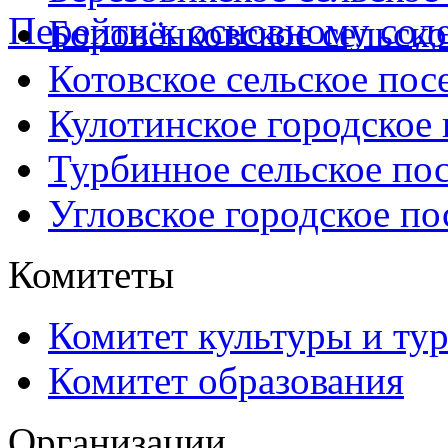
Перейти к основному со
Боровёнковское сельско
Котовское сельское пос
Кулотинское городское
Турбинное сельское по
Угловское городское по
Комитеты
Комитет культуры и ту
Комитет образования
Организации