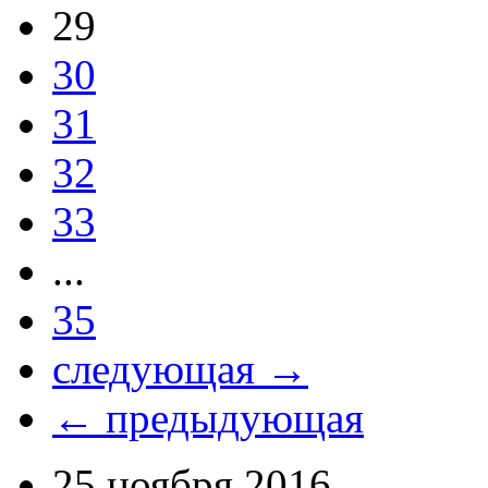
29
30
31
32
33
...
35
следующая →
← предыдующая
25 ноября 2016