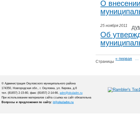
О внесении
муниципаль
25 ноября 2011
ду
Об утверж
муниципаль
« первая
...
Страницы
© Администрация Окуловского муниципального района
174350, Новгородская обл., г. Окуловка, ул. Кирова, д.6
тел. (81657) 2-15-80, факс (81657) 2-14-66,
adm@okuladm.ru
При использовании материалов сайта ссылка на сайт обязательна
Вопросы и предложения по сайту:
it@okuladm.ru