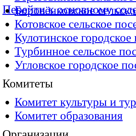
Перейти к основному со
Боровёнковское сельско
Котовское сельское пос
Кулотинское городское
Турбинное сельское по
Угловское городское по
Комитеты
Комитет культуры и ту
Комитет образования
Организации