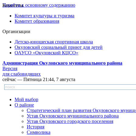
Перейти к основному содержанию
Комитеты
Комитет культуры и туризма
Комитет образования
Организации
Детско-юношеская спортивная школа
Окуловский социальный приют для детей
ОАУСО «Окуловский КЦСО»
Администрация Окуловского муниципального района
Версия
для слабовидящих
сейчас — Пятница 21:44, 7 августа
Мой выбор
О районе
Стратегический план развития Окуловского муниц
Устав Окуловского муниципального района
Устав Окуловского городского поселения
История
Символика