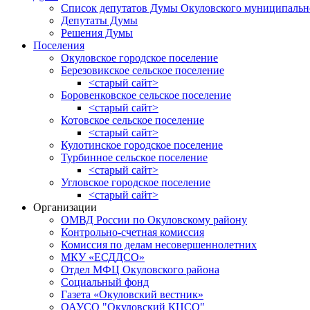
Список депутатов Думы Окуловского муниципальн
Депутаты Думы
Решения Думы
Поселения
Окуловское городское поселение
Березовикское сельское поселение
<старый сайт>
Боровенковское сельское поселение
<старый сайт>
Котовское сельское поселение
<старый сайт>
Кулотинское городское поселение
Турбинное сельское поселение
<старый сайт>
Угловское городское поселение
<старый сайт>
Организации
ОМВД России по Окуловскому району
Контрольно-счетная комиссия
Комиссия по делам несовершеннолетних
МКУ «ЕСДДСО»
Отдел МФЦ Окуловского района
Социальный фонд
Газета «Окуловский вестник»
ОАУСО "Окуловский КЦСО"