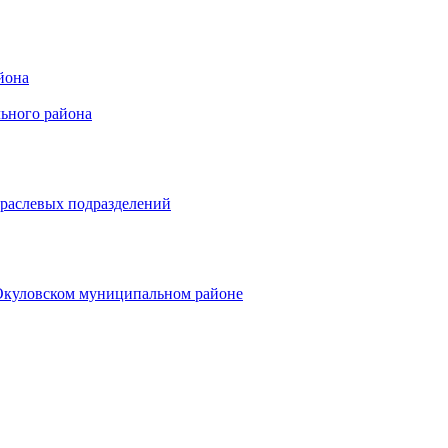
йона
ьного района
траслевых подразделений
 Окуловском муниципальном районе