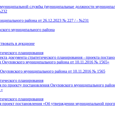
муниципальной службы (муниципальные должности муниципально
№232
ципального района от 26.12.2023 № 227 / - №231
ского муниципального района
твовать в аукционе
гического планирования
екта документа стратегического планирования - проекта поста
 Окуловского муниципального района от 10.11.2016 № 1565»
Окуловского муниципального района от 10.11.2016 № 1565
гического планирования
ия по проекту постановления Окуловского муниципального рай
1»
гического планирования
ия проект постановления «Об утверждении муниципальной прогр