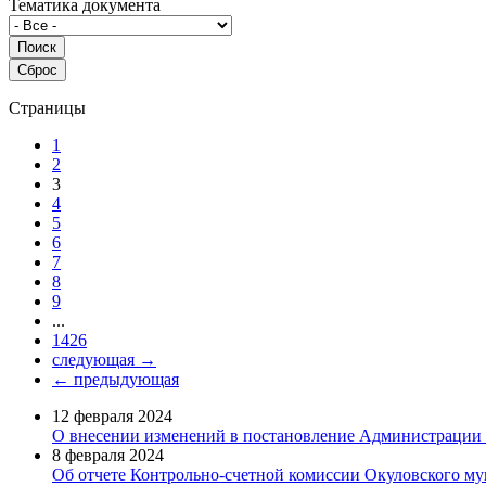
Тематика документа
Страницы
1
2
3
4
5
6
7
8
9
...
1426
следующая →
← предыдующая
12 февраля 2024
О внесении изменений в постановление Администрации 
8 февраля 2024
Об отчете Контрольно-счетной комиссии Окуловского му