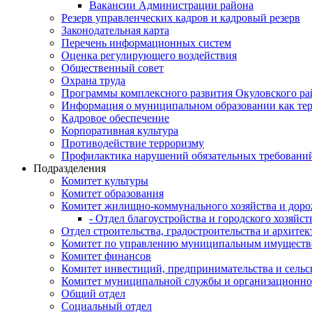
Вакансии Администрации района
Резерв управленческих кадров и кадровый резерв
Законодательная карта
Перечень информационных систем
Оценка регулирующего воздействия
Общественный совет
Охрана труда
Программы комплексного развития Окуловского ра
Информация о муниципальном образовании как те
Кадровое обеспечение
Корпоративная культура
Противодействие терроризму
Профилактика нарушений обязательных требовани
Подразделения
Комитет культуры
Комитет образования
Комитет жилищно-коммунального хозяйства и доро
- Отдел благоустройства и городского хозяйст
Отдел строительства, градостроительства и архите
Комитет по управлению муниципальным имущест
Комитет финансов
Комитет инвестиций, предпринимательства и сельск
Комитет муниципальной службы и организационно
Общий отдел
Социальный отдел