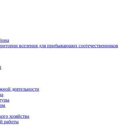
йона
рритории вселения для прибывающих соотечественников
й
жной деятельности
ва
ктуры
вом
ого хозяйства
й работы