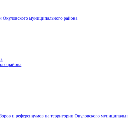
и Окуловского муниципального района
на
ого района
ыборов и референдумов на территории Окуловского муниципальн