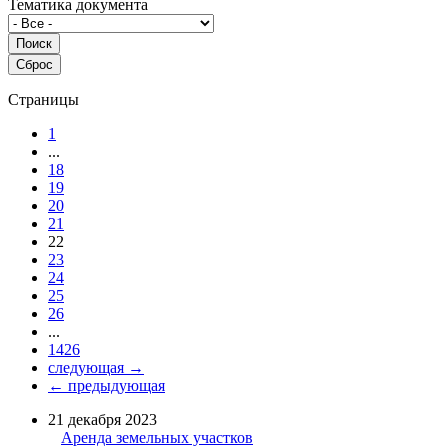
Тематика документа
Страницы
1
...
18
19
20
21
22
23
24
25
26
...
1426
следующая →
← предыдующая
21 декабря 2023
Аренда земельных участков