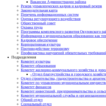
Вакансии Администрации района
Резерв управленческих кадров и кадровый резерв
Законодательная карта
Перечень информационных систем
Оценка регулирующего воздействия
Общественный совет
Охрана труда
Программы комплексного развития Окуловского ра
Информация о муниципальном образовании как те
Кадровое обеспечение
Корпоративная культура
Противодействие терроризму
Профилактика нарушений обязательных требовани
Подразделения
Комитет культуры
Комитет образования
Комитет жилищно-коммунального хозяйства и доро
- Отдел благоустройства и городского хозяйст
Отдел строительства, градостроительства и архите
Комитет по управлению муниципальным имущест
Комитет финансов
Комитет инвестиций, предпринимательства и сельск
Комитет муниципальной службы и организационно
Общий отдел
Социальный отдел