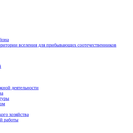
йона
рритории вселения для прибывающих соотечественников
й
жной деятельности
ва
ктуры
вом
ого хозяйства
й работы