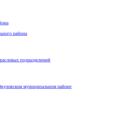
йона
ьного района
траслевых подразделений
 Окуловском муниципальном районе