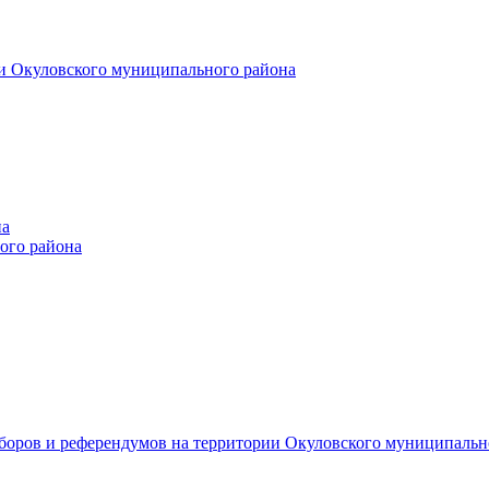
и Окуловского муниципального района
на
ого района
ыборов и референдумов на территории Окуловского муниципальн