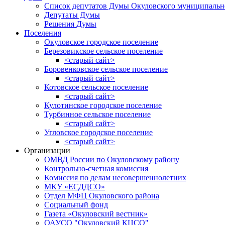
Список депутатов Думы Окуловского муниципальн
Депутаты Думы
Решения Думы
Поселения
Окуловское городское поселение
Березовикское сельское поселение
<старый сайт>
Боровенковское сельское поселение
<старый сайт>
Котовское сельское поселение
<старый сайт>
Кулотинское городское поселение
Турбинное сельское поселение
<старый сайт>
Угловское городское поселение
<старый сайт>
Организации
ОМВД России по Окуловскому району
Контрольно-счетная комиссия
Комиссия по делам несовершеннолетних
МКУ «ЕСДДСО»
Отдел МФЦ Окуловского района
Социальный фонд
Газета «Окуловский вестник»
ОАУСО "Окуловский КЦСО"