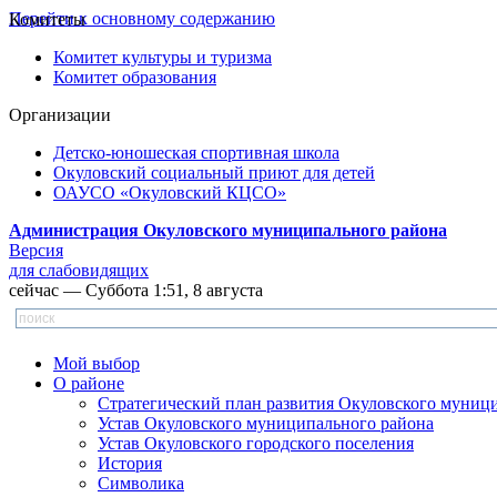
Перейти к основному содержанию
Комитеты
Комитет культуры и туризма
Комитет образования
Организации
Детско-юношеская спортивная школа
Окуловский социальный приют для детей
ОАУСО «Окуловский КЦСО»
Администрация Окуловского муниципального района
Версия
для слабовидящих
сейчас — Суббота 1:51, 8 августа
Мой выбор
О районе
Стратегический план развития Окуловского муниц
Устав Окуловского муниципального района
Устав Окуловского городского поселения
История
Символика