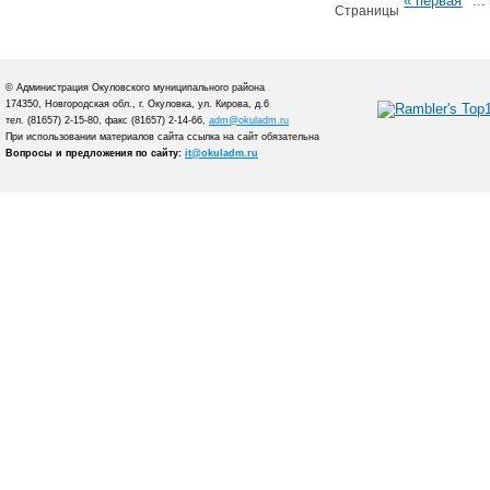
« первая
...
Страницы
© Администрация Окуловского муниципального района
174350, Новгородская обл., г. Окуловка, ул. Кирова, д.6
тел. (81657) 2-15-80, факс (81657) 2-14-66,
adm@okuladm.ru
При использовании материалов сайта ссылка на сайт обязательна
Вопросы и предложения по сайту:
it@okuladm.ru