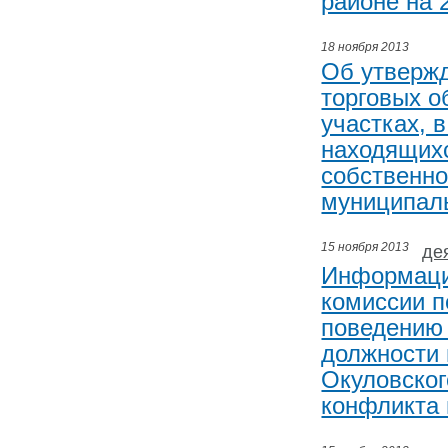
районе на 
18 ноября 2013
Об утверж
торговых о
участках, 
находящихс
собственно
муниципаль
15 ноября 2013
де
Информаци
комиссии п
поведению
должности
Окуловског
конфликта 