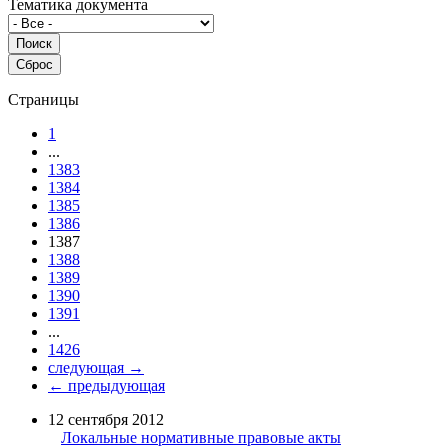
Тематика документа
Страницы
1
...
1383
1384
1385
1386
1387
1388
1389
1390
1391
...
1426
следующая →
← предыдующая
12 сентября 2012
Локальные нормативные правовые акты