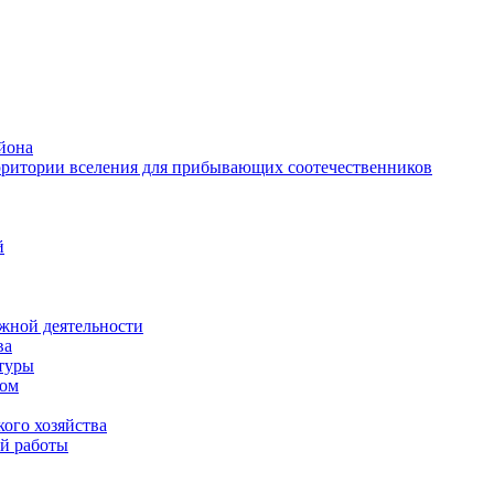
йона
рритории вселения для прибывающих соотечественников
й
жной деятельности
ва
ктуры
вом
ого хозяйства
й работы