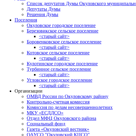
Список депутатов Думы Окуловского муниципальн
Депутаты Думы
Решения Думы
Поселения
Окуловское городское поселение
Березовикское сельское поселение
<старый сайт>
Боровенковское сельское поселение
<старый сайт>
Котовское сельское поселение
<старый сайт>
Кулотинское городское поселение
Турбинное сельское поселение
<старый сайт>
Угловское городское поселение
<старый сайт>
Организации
ОМВД России по Окуловскому району
Контрольно-счетная комиссия
Комиссия по делам несовершеннолетних
МКУ «ЕСДДСО»
Отдел МФЦ Окуловского района
Социальный фонд
Газета «Окуловский вестник»
ОАУСО "Окуловский КЦСО"