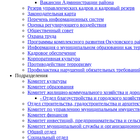
Вакансии Администрации района
Резерв управленческих кадров и кадровый резерв
Законодательная карта
Перечень информационных систем
Оценка регулирующего воздействия
Общественный совет
Охрана труда
Программы комплексного развития Окуловского ра
Информация о муниципальном образовании как те
Кадровое обеспечение
Корпоративная культура
Противодействие терроризму
Профилактика нарушений обязательных требовани
Подразделения
Комитет культуры
Комитет образования
Комитет жилищно-коммунального хозяйства и доро
- Отдел благоустройства и городского хозяйст
Отдел строительства, градостроительства и архите
Комитет по управлению муниципальным имущест
Комитет финансов
Комитет инвестиций, предпринимательства и сельск
Комитет муниципальной службы и организационно
Общий отдел
Социальный отдел