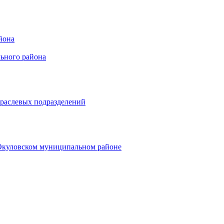
йона
ьного района
траслевых подразделений
 Окуловском муниципальном районе