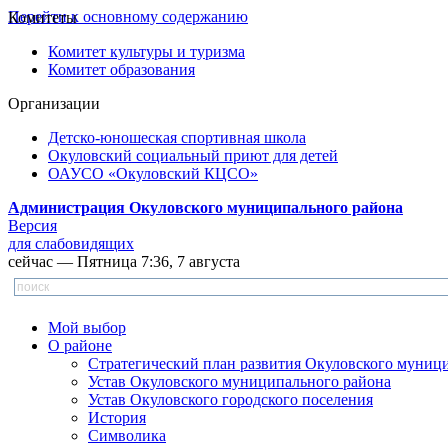
Перейти к основному содержанию
Комитеты
Комитет культуры и туризма
Комитет образования
Организации
Детско-юношеская спортивная школа
Окуловский социальный приют для детей
ОАУСО «Окуловский КЦСО»
Администрация Окуловского муниципального района
Версия
для слабовидящих
сейчас — Пятница 7:36, 7 августа
Мой выбор
О районе
Стратегический план развития Окуловского муниц
Устав Окуловского муниципального района
Устав Окуловского городского поселения
История
Символика