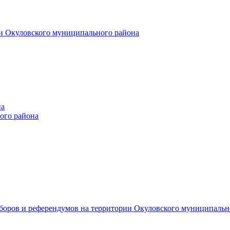
и Окуловского муниципального района
на
ого района
ыборов и референдумов на территории Окуловского муниципальн