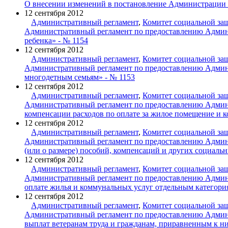
О внесении изменений в постановление Администрации 
12 сентября 2012
Административный регламент
,
Комитет социальной за
Административный регламент по предоставлению Админи
ребенка» - № 1154
12 сентября 2012
Административный регламент
,
Комитет социальной за
Административный регламент по предоставлению Админи
многодетным семьям» - № 1153
12 сентября 2012
Административный регламент
,
Комитет социальной за
Административный регламент по предоставлению Админи
компенсации расходов по оплате за жилое помещение и 
12 сентября 2012
Административный регламент
,
Комитет социальной за
Административный регламент по предоставлению Админи
(или о размере) пособий, компенсаций и других социаль
12 сентября 2012
Административный регламент
,
Комитет социальной за
Административный регламент по предоставлению Админи
оплате жилья и коммунальных услуг отдельным категори
12 сентября 2012
Административный регламент
,
Комитет социальной за
Административный регламент по предоставлению Админи
выплат ветеранам труда и гражданам, приравненным к н