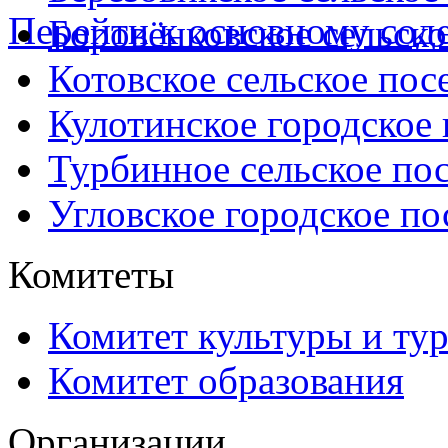
Перейти к основному со
Боровёнковское сельско
Котовское сельское пос
Кулотинское городское
Турбинное сельское по
Угловское городское по
Комитеты
Комитет культуры и ту
Комитет образования
Организации