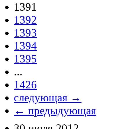
1391
1392
1393
1394
1395
...
1426
следующая →
← предыдующая
30 июля 2012