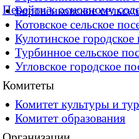
Перейти к основному со
Боровёнковское сельско
Котовское сельское пос
Кулотинское городское
Турбинное сельское по
Угловское городское по
Комитеты
Комитет культуры и ту
Комитет образования
Организации