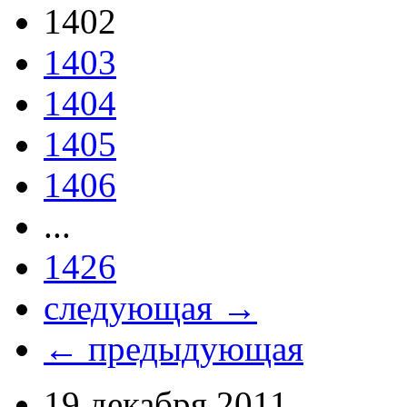
1402
1403
1404
1405
1406
...
1426
следующая →
← предыдующая
19 декабря 2011