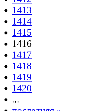
1413
1414
1415
1416
1417
1418
1419
1420
...
последняя »