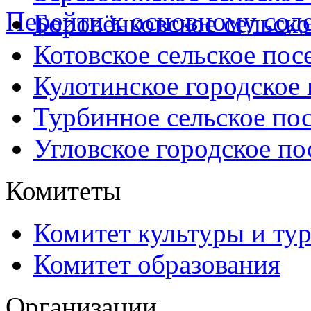
Перейти к основному со
Боровёнковское сельско
Котовское сельское пос
Кулотинское городское
Турбинное сельское по
Угловское городское по
Комитеты
Комитет культуры и ту
Комитет образования
Организации