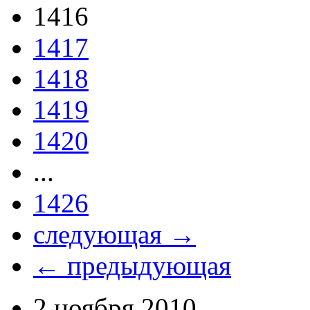
1416
1417
1418
1419
1420
...
1426
следующая →
← предыдующая
2 ноября 2010