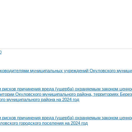
0
уководителями муниципальных учреждений Окуловского муници
 рисков причинения вреда (ущерба) охраняемым законом ценно
итории Окуловского муниципального района, территориях Березо
го муниципального района на 2024 год
рисков причинения вреда (ущерба) охраняемым законом ценно
ловского городского поселения на 2024 год