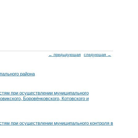
← предыдующая
следующая →
пального района
стям при осуществлении муниципального
викского, Боровёнковского, Котовского и
стям при осуществлении муниципального контроля в