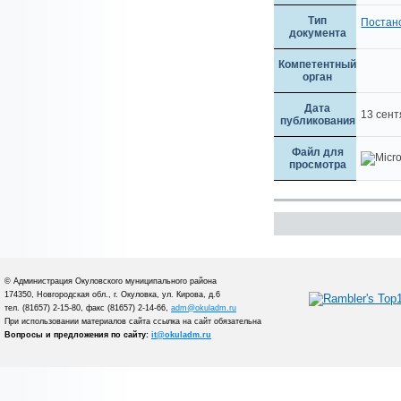
Тип
Постан
документа
Компетентный
орган
Дата
13 сен
публикования
Файл для
просмотра
© Администрация Окуловского муниципального района
174350, Новгородская обл., г. Окуловка, ул. Кирова, д.6
тел. (81657) 2-15-80, факс (81657) 2-14-66,
adm@okuladm.ru
При использовании материалов сайта ссылка на сайт обязательна
Вопросы и предложения по сайту:
it@okuladm.ru