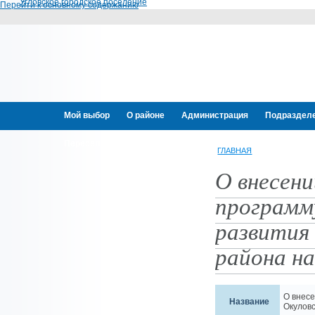
Угловское городское поселение
Перейти к основному содержанию
Мой выбор
О районе
Администрация
Подраздел
Переселение граждан
ГЛАВНАЯ
О внесени
программ
развития
района на
О внес
Название
Окуловс