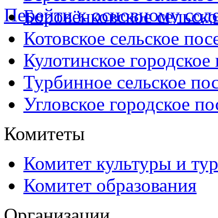
Перейти к основному со
Боровёнковское сельско
Котовское сельское пос
Кулотинское городское
Турбинное сельское по
Угловское городское по
Комитеты
Комитет культуры и ту
Комитет образования
Организации