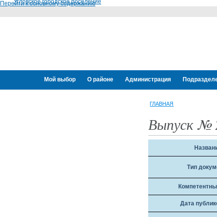
Угловское городское поселение
Перейти к основному содержанию
Мой выбор
О районе
Администрация
Подраздел
Переселение граждан
ГЛАВНАЯ
Выпуск № 
Назван
Тип докум
Компетентны
Дата публик