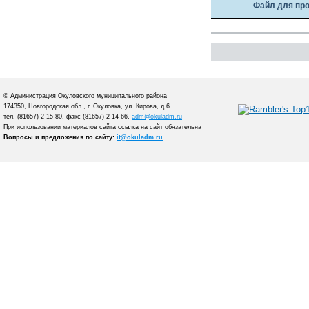
Файл для пр
© Администрация Окуловского муниципального района
174350, Новгородская обл., г. Окуловка, ул. Кирова, д.6
тел. (81657) 2-15-80, факс (81657) 2-14-66,
adm@okuladm.ru
При использовании материалов сайта ссылка на сайт обязательна
Вопросы и предложения по сайту:
it@okuladm.ru