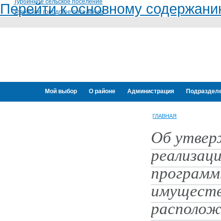
Турбинное сельское поселение
Перейти к основному содержан
Угловское городское поселение
Мой выбор
О районе
Администрация
Подраздел
Переселение граждан
ГЛАВНАЯ
Об утвер
реализаци
программ
имуществ
располож