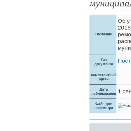
муниципал
Об у
2016
ремо
Название
расп
муни
Пост
Тип
документа
Компетентный
орган
Дата
1 се
публикования
Файл для
просмотра