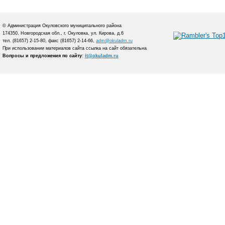
© Администрация Окуловского муниципального района
174350, Новгородская обл., г. Окуловка, ул. Кирова, д.6
тел. (81657) 2-15-80, факс (81657) 2-14-66,
adm@okuladm.ru
При использовании материалов сайта ссылка на сайт обязательна
Вопросы и предложения по сайту:
it@okuladm.ru