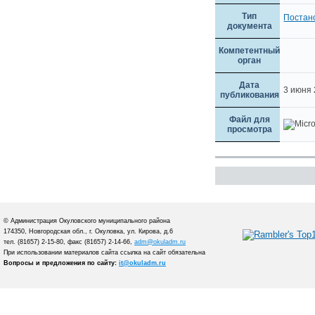
Тип
Постан
документа
Компетентный
орган
Дата
3 июня
публикования
Файл для
просмотра
© Администрация Окуловского муниципального района
174350, Новгородская обл., г. Окуловка, ул. Кирова, д.6
тел. (81657) 2-15-80, факс (81657) 2-14-66,
adm@okuladm.ru
При использовании материалов сайта ссылка на сайт обязательна
Вопросы и предложения по сайту:
it@okuladm.ru