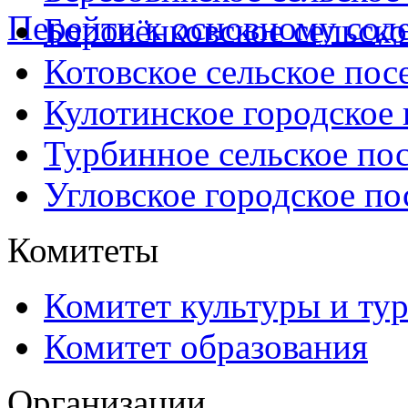
Перейти к основному со
Боровёнковское сельско
Котовское сельское пос
Кулотинское городское
Турбинное сельское по
Угловское городское по
Комитеты
Комитет культуры и ту
Комитет образования
Организации