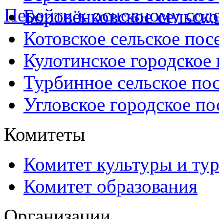
Перейти к основному со
Боровёнковское сельско
Котовское сельское пос
Кулотинское городское
Турбинное сельское по
Угловское городское по
Комитеты
Комитет культуры и ту
Комитет образования
Организации