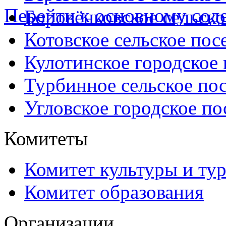
Перейти к основному со
Боровёнковское сельско
Котовское сельское пос
Кулотинское городское
Турбинное сельское по
Угловское городское по
Комитеты
Комитет культуры и ту
Комитет образования
Организации