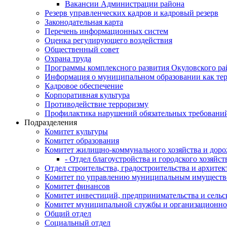
Вакансии Администрации района
Резерв управленческих кадров и кадровый резерв
Законодательная карта
Перечень информационных систем
Оценка регулирующего воздействия
Общественный совет
Охрана труда
Программы комплексного развития Окуловского ра
Информация о муниципальном образовании как те
Кадровое обеспечение
Корпоративная культура
Противодействие терроризму
Профилактика нарушений обязательных требовани
Подразделения
Комитет культуры
Комитет образования
Комитет жилищно-коммунального хозяйства и доро
- Отдел благоустройства и городского хозяйст
Отдел строительства, градостроительства и архите
Комитет по управлению муниципальным имущест
Комитет финансов
Комитет инвестиций, предпринимательства и сельск
Комитет муниципальной службы и организационно
Общий отдел
Социальный отдел