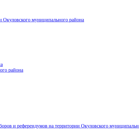
и Окуловского муниципального района
на
ого района
ыборов и референдумов на территории Окуловского муниципальн