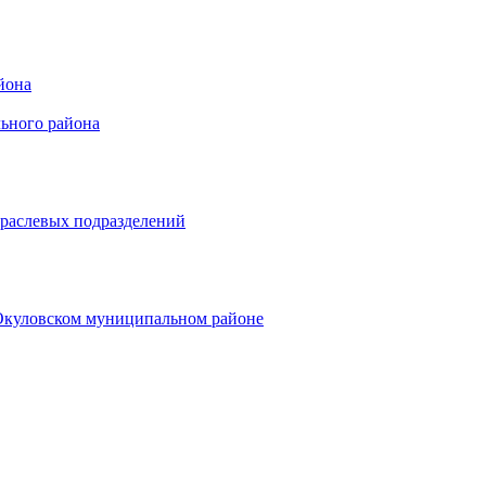
йона
ьного района
траслевых подразделений
 Окуловском муниципальном районе