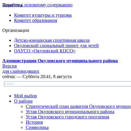
Перейти к основному содержанию
Комитеты
Комитет культуры и туризма
Комитет образования
Организации
Детско-юношеская спортивная школа
Окуловский социальный приют для детей
ОАУСО «Окуловский КЦСО»
Администрация Окуловского муниципального района
Версия
для слабовидящих
сейчас — Суббота 20:41, 8 августа
Мой выбор
О районе
Стратегический план развития Окуловского муниц
Устав Окуловского муниципального района
Устав Окуловского городского поселения
История
Символика