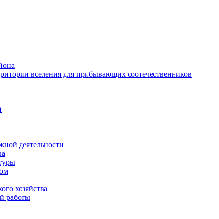
йона
рритории вселения для прибывающих соотечественников
й
жной деятельности
ва
ктуры
вом
ого хозяйства
й работы