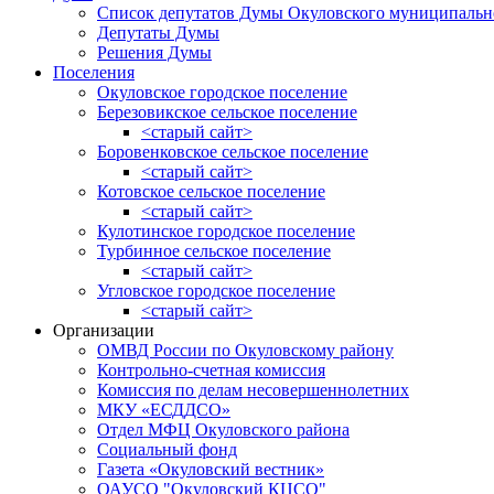
Список депутатов Думы Окуловского муниципальн
Депутаты Думы
Решения Думы
Поселения
Окуловское городское поселение
Березовикское сельское поселение
<старый сайт>
Боровенковское сельское поселение
<старый сайт>
Котовское сельское поселение
<старый сайт>
Кулотинское городское поселение
Турбинное сельское поселение
<старый сайт>
Угловское городское поселение
<старый сайт>
Организации
ОМВД России по Окуловскому району
Контрольно-счетная комиссия
Комиссия по делам несовершеннолетних
МКУ «ЕСДДСО»
Отдел МФЦ Окуловского района
Социальный фонд
Газета «Окуловский вестник»
ОАУСО "Окуловский КЦСО"