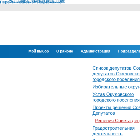
Угловское городское поселение
Перейти к основному содержанию
Мой выбор
О районе
Администрация
Подраздел
Переселение граждан
Список депутатов Со
депутатов Окуловско
городского поселения
Избирательные округ
Устав Окуловского
городского поселения
Проекты решения Со
Депутатов
Решения Совета деп
Градостроительная
деятельность