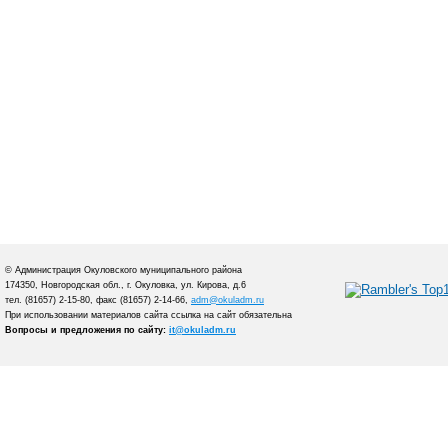
© Администрация Окуловского муниципального района
174350, Новгородская обл., г. Окуловка, ул. Кирова, д.6
тел. (81657) 2-15-80, факс (81657) 2-14-66,
adm@okuladm.ru
При использовании материалов сайта ссылка на сайт обязательна
Вопросы и предложения по сайту:
it@okuladm.ru