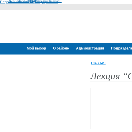
Угловское городское поселение
Перейти к основному содержанию
Мой выбор
О районе
Администрация
Подраздел
Переселение граждан
ГЛАВНАЯ
Лекция “