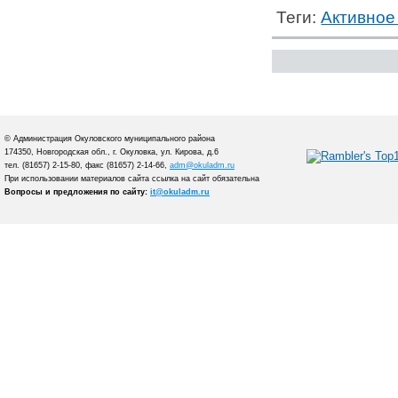
Теги:
Активное
© Администрация Окуловского муниципального района
174350, Новгородская обл., г. Окуловка, ул. Кирова, д.6
тел. (81657) 2-15-80, факс (81657) 2-14-66,
adm@okuladm.ru
При использовании материалов сайта ссылка на сайт обязательна
Вопросы и предложения по сайту:
it@okuladm.ru