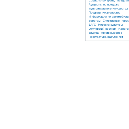
Социальный фонд
Поздрав
Аукционы по продаже
муниципального имущества
Предпринимательство
Информация по автомобил
дорогам
Спортивные новос
ЗАГС
Новости культуры
Окуловский вестник
Налого
служба
Архив выборов
Прокуратура разъясняет