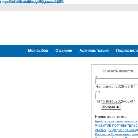
Угловское городское поселение
Перейти к основному содержанию
Мой выбор
О районе
Администрация
Подраздел
Переселение граждан
Показать новости
с
Например, 2026-08-07
по
Например, 2026-08-07
Новостные темы:
Аренда земельных участков
РАЗВИТИЕ ПОТРЕБИТЕЛЬС
РЫНКА
Информация ОМВ
России по Окуловскому рай