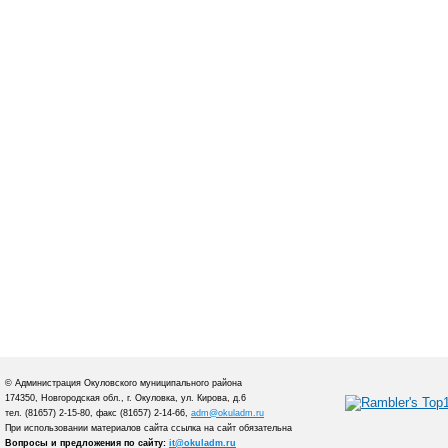
© Администрация Окуловского муниципального района
174350, Новгородская обл., г. Окуловка, ул. Кирова, д.6
тел. (81657) 2-15-80, факс (81657) 2-14-66,
adm@okuladm.ru
При использовании материалов сайта ссылка на сайт обязательна
Вопросы и предложения по сайту:
it@okuladm.ru