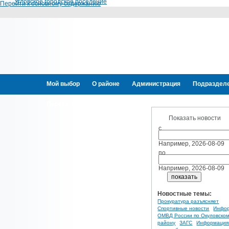
Угловское городское поселение
Перейти к основному содержанию
Мой выбор
О районе
Администрация
Подраздел
Переселение граждан
Показать новости
с
Например, 2026-08-09
по
Например, 2026-08-09
Новостные темы:
Прокуратура разъясняет
Спортивные новости
Инфо
ОМВД России по Окуловско
району
ЗАГС
Информация