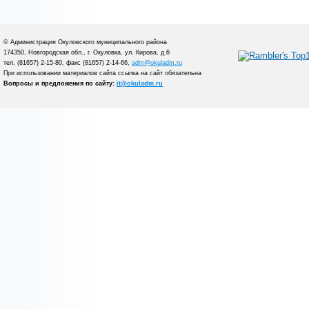
© Администрация Окуловского муниципального района
174350, Новгородская обл., г. Окуловка, ул. Кирова, д.6
тел. (81657) 2-15-80, факс (81657) 2-14-66,
adm@okuladm.ru
При использовании материалов сайта ссылка на сайт обязательна
Вопросы и предложения по сайту:
it@okuladm.ru