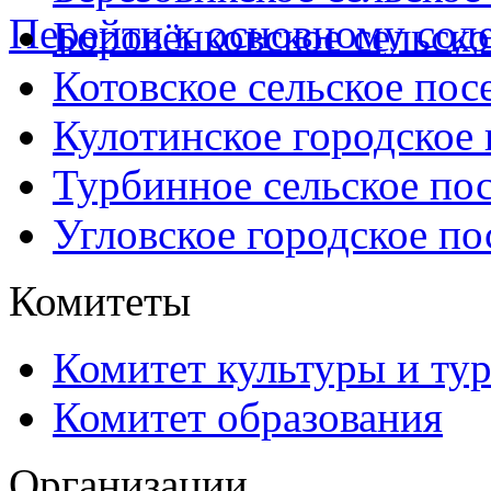
Перейти к основному со
Боровёнковское сельско
Котовское сельское пос
Кулотинское городское
Турбинное сельское по
Угловское городское по
Комитеты
Комитет культуры и ту
Комитет образования
Организации