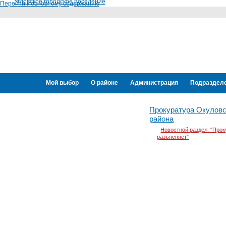
Угловское городское поселение
Перейти к основному содержанию
Мой выбор
О районе
Администрация
Подраздел
Переселение граждан
Прокуратура Окуловс
района
Новостной раздел: "Про
разъясняет"