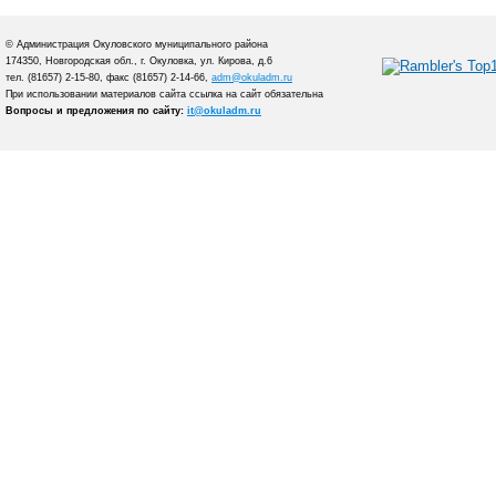
© Администрация Окуловского муниципального района
174350, Новгородская обл., г. Окуловка, ул. Кирова, д.6
тел. (81657) 2-15-80, факс (81657) 2-14-66,
adm@okuladm.ru
При использовании материалов сайта ссылка на сайт обязательна
Вопросы и предложения по сайту:
it@okuladm.ru