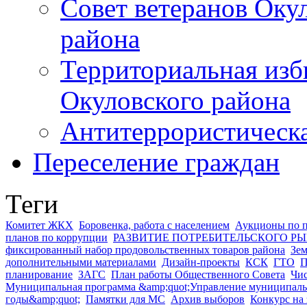
Совет ветеранов Оку
района
Территориальная изб
Окуловского района
Антитеррористическ
Переселение граждан
Теги
Комитет ЖКХ
Боровенка, работа с населением
Аукционы по 
планов по коррупции
РАЗВИТИЕ ПОТРЕБИТЕЛЬСКОГО Р
фиксированный набор продовольственных товаров района
Зем
дополнительными материалами
Дизайн-проекты
КСК
ГТО
П
планирование
ЗАГС
План работы Общественного Совета
Чис
Муниципальная программа &amp;quot;Управление муниципаль
годы&amp;quot;
Памятки для МС
Архив выборов
Конкурс на