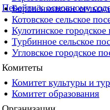
Перейти к основному со
Боровёнковское сельско
Котовское сельское пос
Кулотинское городское
Турбинное сельское по
Угловское городское по
Комитеты
Комитет культуры и ту
Комитет образования
Организации