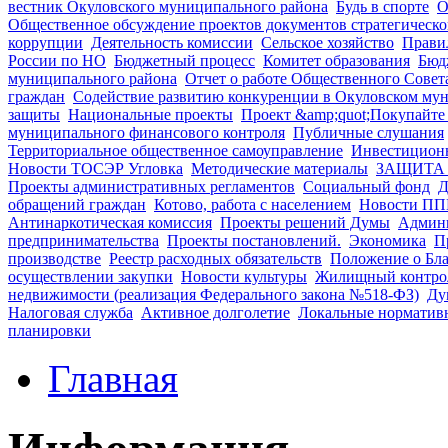
вестник Окуловского муниципального района
Будь в спорте
О
Общественное обсуждение проектов документов стратегическ
коррупции
Деятельность комиссии
Сельское хозяйство
Правил
России по НО
Бюджетный процесс
Комитет образования
Бюд
муниципального района
Отчет о работе Общественного Совет
граждан
Содействие развитию конкуренции в Окуловском му
защиты
Национальные проекты
Проект &amp;quot;Покупайте
муниципального финансового контроля
Публичные слушания
Территориальное общественное самоуправление
Инвестицион
Новости ТОСЭР Угловка
Методические материалы
ЗАЩИТА 
Проекты административных регламентов
Социальный фонд
Д
обращений граждан
Котово, работа с населением
Новости ПП
Антинаркотическая комиссия
Проекты решений Думы
Админи
предпринимательства
Проекты постановлений.
Экономика
П
производстве
Реестр расходных обязательств
Положение о Бла
осуществлении закупки
Новости культуры
Жилищный контро
недвижимости (реализация Федерального закона №518-ФЗ)
Ду
Налоговая служба
Активное долголетие
Локальные норматив
планировки
Главная