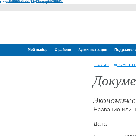
Угловское городское поселение
Перейти к основному содержанию
Мой выбор
О районе
Администрация
Подраздел
Переселение граждан
ГЛАВНАЯ
ДОКУМЕНТЫ
Докуме
Экономичес
Название или 
Дата