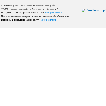
© Администрация Окуловского муниципального района
174350, Новгородская обл., г. Окуловка, ул. Кирова, д.6
тел. (81657) 2-15-80, факс (81657) 2-14-66,
adm@okuladm.ru
При использовании материалов сайта ссылка на сайт обязательна
Вопросы и предложения по сайту:
it@okuladm.ru