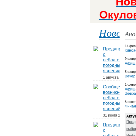
Нов
Окулов
Новост
Ано
14 фев
Предупрежден
Киноа
о
9 февр
неблагоприятн
Афиша
погодных
явлениях.
5 февр
Вечер
1 августа 2026
1 февр
Сообщение о
Афиша
возникновении
февра
неблагоприятн
8 сент
погодных
Финан
явлений.
31 июля 2026
Акту
Пред
Предупрежден
выбо
о
неблагоприятн
Инфо