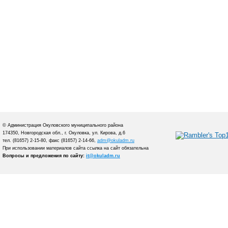
© Администрация Окуловского муниципального района
174350, Новгородская обл., г. Окуловка, ул. Кирова, д.6
тел. (81657) 2-15-80, факс (81657) 2-14-66,
adm@okuladm.ru
При использовании материалов сайта ссылка на сайт обязательна
Вопросы и предложения по сайту:
it@okuladm.ru