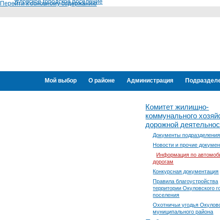
Угловское городское поселение
Перейти к основному содержанию
Мой выбор
О районе
Администрация
Подраздел
Переселение граждан
Комитет жилищно-
коммунального хозяй
дорожной деятельнос
Документы подразделени
Новости и прочие докуме
Информация по автомо
дорогам
Конкурсная документация
Правила благоустройства
территории Окуловского г
поселения
Охотничьи угодья Окулов
муниципального района