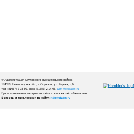
© Администрация Окуловского муниципального района
174350, Новгородская обл., г. Окуловка, ул. Кирова, д.6
тел. (81657) 2-15-80, факс (81657) 2-14-66,
adm@okuladm.ru
При использовании материалов сайта ссылка на сайт обязательна
Вопросы и предложения по сайту:
it@okuladm.ru