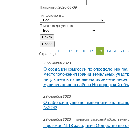
Например, 2026-08-09
Тип документа
Тематика документа
1
...
14
15
16
17
18
19
20
21
Страницы
29 декабря 2023
О создании комиссии по определению гран
местоположения границ земельных участк
лиц, в целях их перевода из земель лесн
муниципального района Новгородской обл
29 декабря 2023
О рабочей группе по выполнению плана п
№2242
29 декабря 2023
протоколы заседаний общественного
Протокол №13 заседания Общественного 