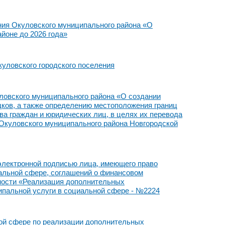
ния Окуловского муниципального района «О
йоне до 2026 года»
уловского городского поселения
ловского муниципального района «О создании
дков, а также определению местоположения границ
а граждан и юридических лиц, в целях их перевода
 Окуловского муниципального района Новгородской
электронной подписью лица, имеющего право
иальной сфере, соглашений о финансовом
ьности «Реализация дополнительных
пальной услуги в социальной сфере - №2224
ой сфере по реализации дополнительных