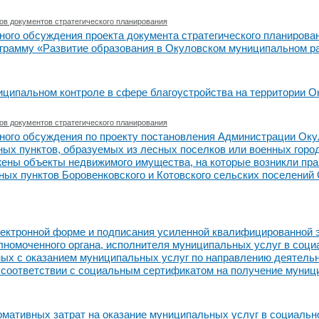
ов документов стратегического планирования
ного обсуждения проекта документа стратегического планирова
грамму «Развитие образования в Окуловском муниципальном ра
ципальном контроле в сфере благоустройства на территории Ок
ов документов стратегического планирования
ного обсуждения по проекту постановления Администрации Оку
ных пунктов, образуемых из лесных поселков или военных горо
ены объекты недвижимого имущества, на которые возникли прав
ных пунктов Боровенковского и Котовского сельских поселений
ектронной форме и подписания усиленной квалифицированной 
олномоченного органа, исполнителя муниципальных услуг в соц
нных с оказанием муниципальных услуг по направлению деятел
соответствии с социальным сертификатом на получение муници
мативных затрат на оказание муниципальных услуг в социальн