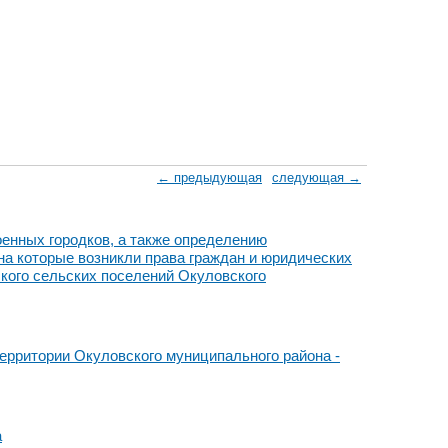
← предыдующая
следующая →
оенных городков, а также определению
а которые возникли права граждан и юридических
ского сельских поселений Окуловского
ерритории Окуловского муниципального района -
а