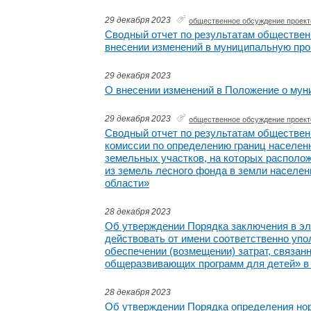
29 декабря 2023
общественное обсуждение проект
Сводный отчет по результатам обществен
внесении изменений в муниципальную про
29 декабря 2023
О внесении изменений в Положение о муни
29 декабря 2023
общественное обсуждение проект
Сводный отчет по результатам обществен
комиссии по определению границ населен
земельных участков, на которых располож
из земель лесного фонда в земли населен
области»
28 декабря 2023
Об утверждении Порядка заключения в эл
действовать от имени соответственно уп
обеспечении (возмещении) затрат, связа
общеразвивающих программ для детей» в 
28 декабря 2023
Об утверждении Порядка определения нор