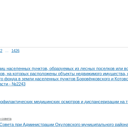
22
...
1426
иц населенных пунктов, образуемых из лесных поселков или в
ов, на которых расположены объекты недвижимого имущества, н
ого фонда в земли населенных пунктов Боровёнковского и Котов
асти - №2243
рофилактических медицинских осмотров и диспансеризации на т
 совета
Совета при Администрации Окуловского муниципального район