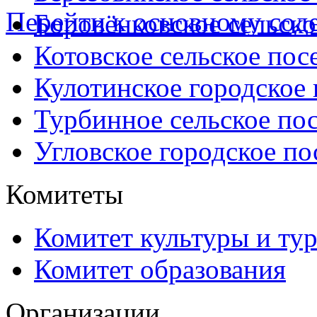
Перейти к основному со
Боровёнковское сельско
Котовское сельское пос
Кулотинское городское
Турбинное сельское по
Угловское городское по
Комитеты
Комитет культуры и ту
Комитет образования
Организации