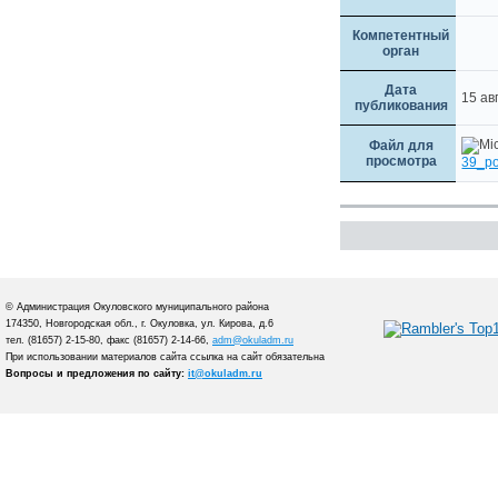
Компетентный
орган
Дата
15 ав
публикования
Файл для
просмотра
39_po
© Администрация Окуловского муниципального района
174350, Новгородская обл., г. Окуловка, ул. Кирова, д.6
тел. (81657) 2-15-80, факс (81657) 2-14-66,
adm@okuladm.ru
При использовании материалов сайта ссылка на сайт обязательна
Вопросы и предложения по сайту:
it@okuladm.ru