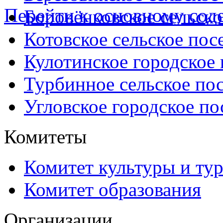
Перейти к основному со
Боровёнковское сельско
Котовское сельское пос
Кулотинское городское
Турбинное сельское по
Угловское городское по
Комитеты
Комитет культуры и ту
Комитет образования
Организации