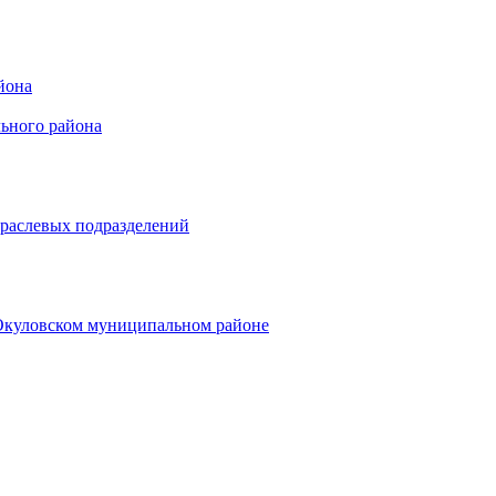
йона
ьного района
траслевых подразделений
 Окуловском муниципальном районе