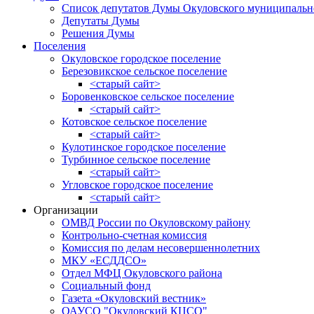
Список депутатов Думы Окуловского муниципальн
Депутаты Думы
Решения Думы
Поселения
Окуловское городское поселение
Березовикское сельское поселение
<старый сайт>
Боровенковское сельское поселение
<старый сайт>
Котовское сельское поселение
<старый сайт>
Кулотинское городское поселение
Турбинное сельское поселение
<старый сайт>
Угловское городское поселение
<старый сайт>
Организации
ОМВД России по Окуловскому району
Контрольно-счетная комиссия
Комиссия по делам несовершеннолетних
МКУ «ЕСДДСО»
Отдел МФЦ Окуловского района
Социальный фонд
Газета «Окуловский вестник»
ОАУСО "Окуловский КЦСО"