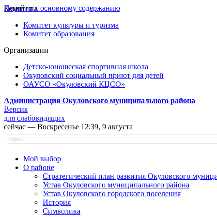
Перейти к основному содержанию
Комитеты
Комитет культуры и туризма
Комитет образования
Организации
Детско-юношеская спортивная школа
Окуловский социальный приют для детей
ОАУСО «Окуловский КЦСО»
Администрация Окуловского муниципального района
Версия
для слабовидящих
сейчас — Воскресенье 12:39, 9 августа
Мой выбор
О районе
Стратегический план развития Окуловского муниц
Устав Окуловского муниципального района
Устав Окуловского городского поселения
История
Символика