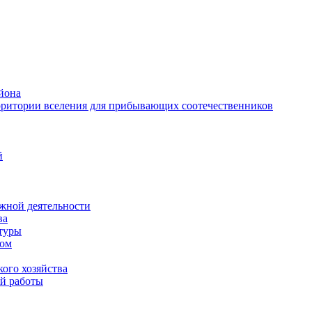
йона
рритории вселения для прибывающих соотечественников
й
жной деятельности
ва
ктуры
вом
ого хозяйства
й работы