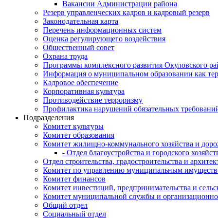
Вакансии Администрации района
Резерв управленческих кадров и кадровый резерв
Законодательная карта
Перечень информационных систем
Оценка регулирующего воздействия
Общественный совет
Охрана труда
Программы комплексного развития Окуловского ра
Информация о муниципальном образовании как те
Кадровое обеспечение
Корпоративная культура
Противодействие терроризму
Профилактика нарушений обязательных требовани
Подразделения
Комитет культуры
Комитет образования
Комитет жилищно-коммунального хозяйства и доро
- Отдел благоустройства и городского хозяйст
Отдел строительства, градостроительства и архите
Комитет по управлению муниципальным имущест
Комитет финансов
Комитет инвестиций, предпринимательства и сельск
Комитет муниципальной службы и организационно
Общий отдел
Социальный отдел