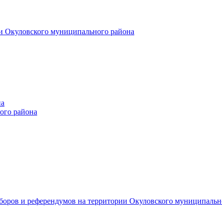
и Окуловского муниципального района
на
ого района
ыборов и референдумов на территории Окуловского муниципальн