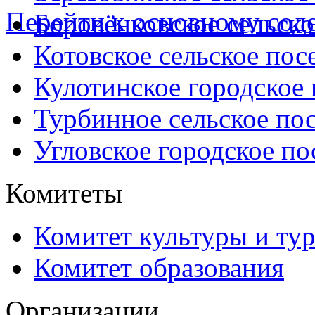
Перейти к основному со
Боровёнковское сельско
Котовское сельское пос
Кулотинское городское
Турбинное сельское по
Угловское городское по
Комитеты
Комитет культуры и ту
Комитет образования
Организации