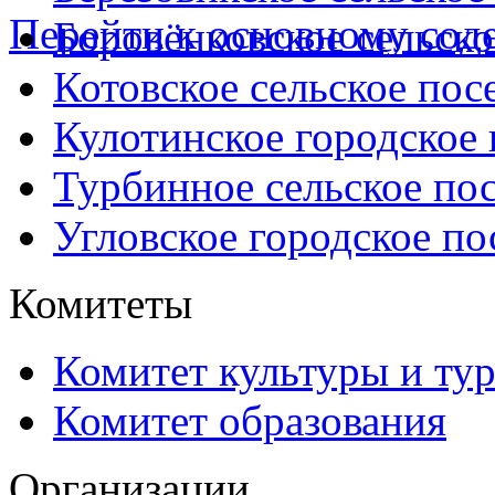
Перейти к основному со
Боровёнковское сельско
Котовское сельское пос
Кулотинское городское
Турбинное сельское по
Угловское городское по
Комитеты
Комитет культуры и ту
Комитет образования
Организации